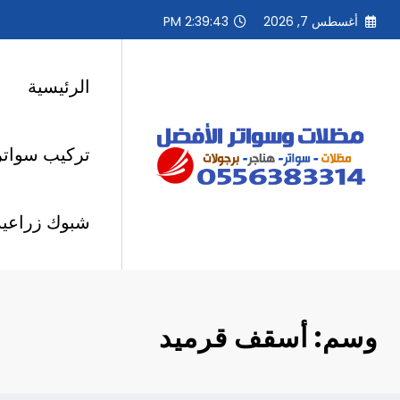
لتجاوز
أغسطس 7, 2026
2:39:44 PM
لى
لمحتوى
الرئيسية
تركيب سواتر
شبوك زراعية
وسم: أسقف قرميد