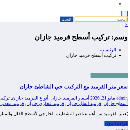
×
×
وسم: تركيب أسطح قرميد جازان
الرئيسية
تركيب أسطح قرميد جازان
تركيب قرميد جازان
سعر متر القرميد مع التركيب حي الشاطئ جازان
admin
مايو 21, 2026
أسعار القرميد جازان
,
أنواع القرميد جازان
,
تركيب
أسطح جازان
,
قرميد الفلل جازان
,
قرميد فخاري جازان
,
قرميد معدني 
يُعتبر القرميد من أهم عناصر التشطيب الخارجي لأسطح الفلل والم
قراءة المزيد
البحث