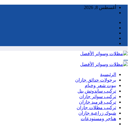
التجاوز
أغسطس 8, 2026
إلى
المحتوى
الرئيسية
برجولات حدائق جازان
بيوت شعر وخيام
تركيب ساندوتش بنل
تركيب سواتر جازان
تركيب قرميد جازان
تركيب مظلات جازان
شبوك زراعية جازان
هناجر ومستودعات