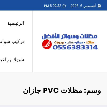
لتجاوز
أغسطس 6, 2026
5:02:33 PM
لى
لمحتوى
الرئيسية
تركيب سواتر
شبوك زراعية
وسم: مظلات PVC جازان