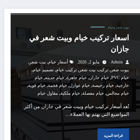
بيوت شعر وخيام
اسعار تركيب خيام وبيت شعر في
جازان
,
,
Admin
مايو 2, 2026
أسعار خيام
بيت شعر
,
,
,
,
بيوت شعر
تركيب بيت شعر
تركيب خيام
تصميم خيام
,
,
,
,
خيام PVC
خيام جازان
خيام جاهزة
خيام حديثة
خيام
,
,
,
,
,
خارجية
خيام رخيصة
خيام عوازل
خيام فخمة
خيام قوية
,
,
,
خيام مجالس
خيام مفصلة
خيام ملكية
مقاول خيام
تُعد أسعار تركيب خيام وبيت شعر في جازان من أكثر
المواضيع التي يهتم بها العملاء…
قراءة المزيد